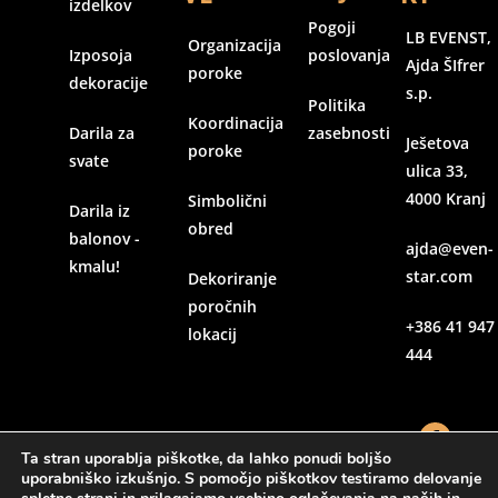
izdelkov
Pogoji
LB EVENST,
Organizacija
Izposoja
poslovanja
Ajda ŠIfrer
poroke
dekoracije
s.p.
Politika
Koordinacija
Darila za
zasebnosti
Ješetova
poroke
svate
ulica 33,
4000 Kranj
Simbolični
Darila iz
obred
balonov -
ajda@even-
kmalu!
star.com
Dekoriranje
poročnih
+386 41 947
lokacij
444
Ta stran uporablja piškotke, da lahko ponudi boljšo
uporabniško izkušnjo. S pomočjo piškotkov testiramo delovanje