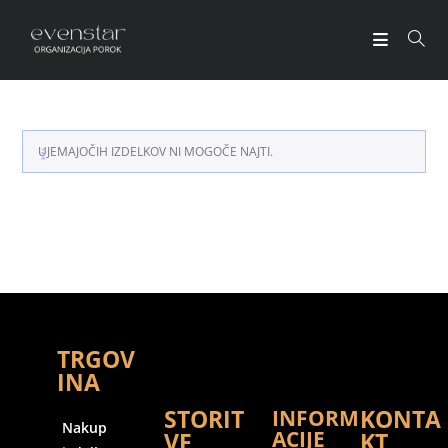
UJEMAJOČIH IZDELKOV NI MOGOČE NAJTI.
TRGOV
INA
STORIT
KONTA
INFORM
Nakup
ACIJE
VE
KT