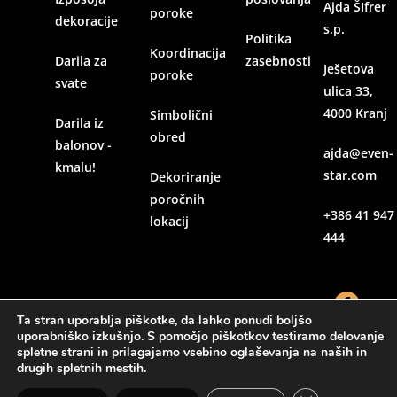
Ajda ŠIfrer
poroke
dekoracije
s.p.
Politika
Koordinacija
Darila za
zasebnosti
Ješetova
poroke
svate
ulica 33,
4000 Kranj
Simbolični
Darila iz
obred
balonov -
ajda@even-
kmalu!
star.com
Dekoriranje
poročnih
+386 41 947
lokacij
444
Ta stran uporablja piškotke, da lahko ponudi boljšo
uporabniško izkušnjo. S pomočjo piškotkov testiramo delovanje
spletne strani in prilagajamo vsebino oglaševanja na naših in
drugih spletnih mestih.