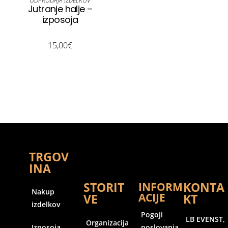
ODPRODAJA IZDELKOV
Jutranje halje –
izposoja
15,00
€
TRGOV
INA
STORIT
KONTA
INFORM
Nakup
ACIJE
VE
KT
izdelkov
Pogoji
LB EVENST,
Organizacija
Izposoja
poslovanja