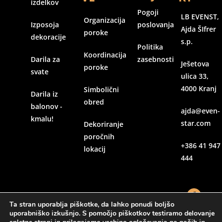
izdelkov
Pogoji
LB EVENST,
Organizacija
Izposoja
poslovanja
Ajda ŠIfrer
poroke
dekoracije
s.p.
Politika
Koordinacija
Darila za
zasebnosti
Ješetova
poroke
svate
ulica 33,
4000 Kranj
Simbolični
Darila iz
obred
balonov -
ajda@even-
kmalu!
star.com
Dekoriranje
poročnih
+386 41 947
lokacij
444
Ta stran uporablja piškotke, da lahko ponudi boljšo
uporabniško izkušnjo. S pomočjo piškotkov testiramo delovanje