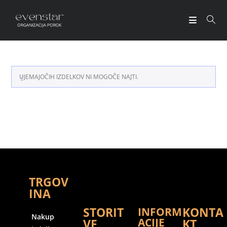
UJEMAJOČIH IZDELKOV NI MOGOČE NAJTI.
TRGOV
INA
STORIT
KONTA
INFORM
Nakup
ACIJE
VE
KT