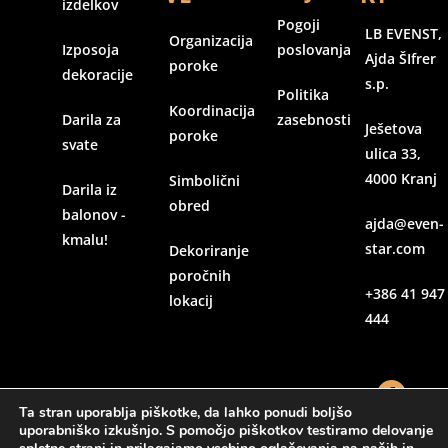
izdelkov
Pogoji
LB EVENST,
Organizacija
Izposoja
poslovanja
Ajda ŠIfrer
poroke
dekoracije
s.p.
Politika
Koordinacija
Darila za
zasebnosti
Ješetova
poroke
svate
ulica 33,
4000 Kranj
Simbolični
Darila iz
obred
balonov -
ajda@even-
kmalu!
star.com
Dekoriranje
poročnih
+386 41 947
lokacij
444
Ta stran uporablja piškotke, da lahko ponudi boljšo
uporabniško izkušnjo. S pomočjo piškotkov testiramo delovanje