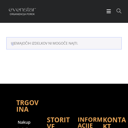
UJEMAJOČIH IZDELKOV NI MOGOČE NAJTI.
TRGOV
INA
STORIT
KONTA
INFORM
Nakup
ACIJE
VE
KT