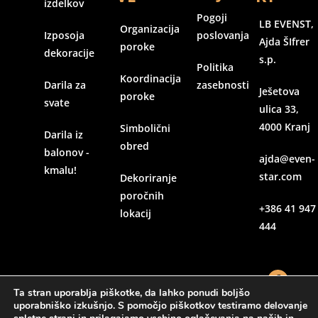
izdelkov
Pogoji
LB EVENST,
Organizacija
Izposoja
poslovanja
Ajda ŠIfrer
poroke
dekoracije
s.p.
Politika
Koordinacija
Darila za
zasebnosti
Ješetova
poroke
svate
ulica 33,
4000 Kranj
Simbolični
Darila iz
obred
balonov -
ajda@even-
kmalu!
star.com
Dekoriranje
poročnih
+386 41 947
lokacij
444
Ta stran uporablja piškotke, da lahko ponudi boljšo
uporabniško izkušnjo. S pomočjo piškotkov testiramo delovanje