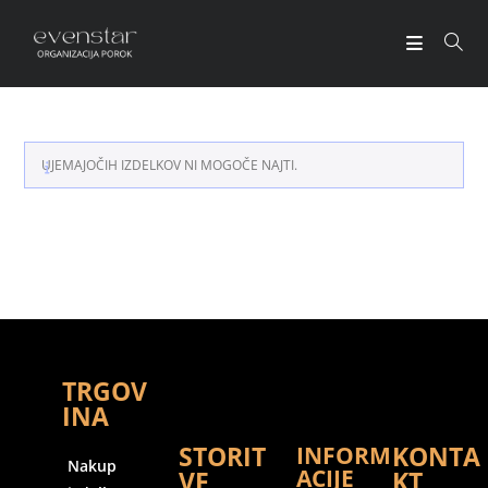
UJEMAJOČIH IZDELKOV NI MOGOČE NAJTI.
TRGOV
INA
STORIT
KONTA
INFORM
Nakup
ACIJE
VE
KT