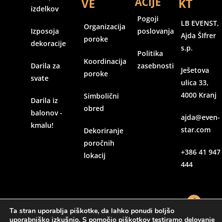
ACIJE
VE
KT
izdelkov
Pogoji
LB EVENST,
Organizacija
Izposoja
poslovanja
Ajda ŠIfrer
poroke
dekoracije
s.p.
Politika
Koordinacija
Darila za
zasebnosti
Ješetova
poroke
svate
ulica 33,
4000 Kranj
Simbolični
Darila iz
obred
balonov -
ajda@even-
kmalu!
star.com
Dekoriranje
poročnih
+386 41 947
lokacij
444
Ta stran uporablja piškotke, da lahko ponudi boljšo
uporabniško izkušnjo. S pomočjo piškotkov testiramo delovanje