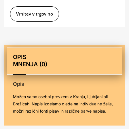
t
e
Vrnitev v trgovino
r
n
a
t
i
OPIS
v
MNENJA (0)
e
:
Opis
Možen samo osebni prevzem v Kranju, Ljubljani ali
Brežicah. Napis izdelamo glede na individualne želje,
možni različni fonti pisav in različne barve napisa.