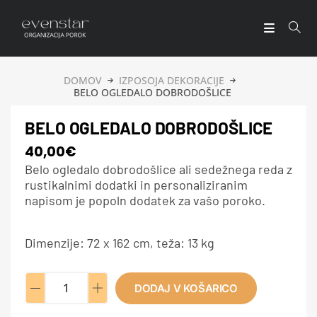
DOMOV
IZPOSOJA DEKORACIJE
BELO OGLEDALO DOBRODOŠLICE
BELO OGLEDALO DOBRODOŠLICE
40,00
€
Belo ogledalo dobrodošlice ali sedežnega reda z
rustikalnimi dodatki in personaliziranim
napisom je popoln dodatek za vašo poroko.
Dimenzije: 72 x 162 cm, teža: 13 kg
DODAJ V KOŠARICO
A
l