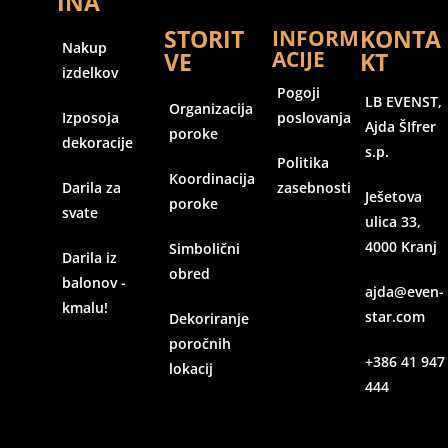
INA
STORIT
KONTA
INFORM
Nakup
ACIJE
VE
KT
izdelkov
Pogoji
LB EVENST,
Organizacija
Izposoja
poslovanja
Ajda ŠIfrer
poroke
dekoracije
s.p.
Politika
Koordinacija
Darila za
zasebnosti
Ješetova
poroke
svate
ulica 33,
4000 Kranj
Simbolični
Darila iz
obred
balonov -
ajda@even-
kmalu!
star.com
Dekoriranje
poročnih
+386 41 947
lokacij
444