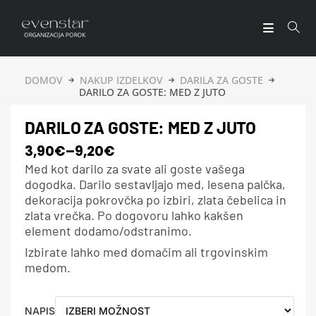
DOMOV
NAKUP IZDELKOV
DARILA ZA GOSTE
DARILO ZA GOSTE: MED Z JUTO
DARILO ZA GOSTE: MED Z JUTO
3,90
€
–
9,20
€
Med kot darilo za svate ali goste vašega
dogodka. Darilo sestavljajo med, lesena palčka,
dekoracija pokrovčka po izbiri, zlata čebelica in
zlata vrečka. Po dogovoru lahko kakšen
element dodamo/odstranimo.
Izbirate lahko med domačim ali trgovinskim
medom.
NAPIS