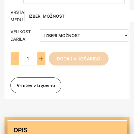
VRSTA
MEDU
VELIKOST
A
DARILA
l
t
e
DODAJ V KOŠARICO
r
n
a
t
Vrnitev v trgovino
i
v
e
:
OPIS