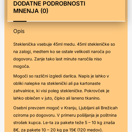
DODATNE PODROBNOSTI
MNENJA (0)
Opis
Steklenička vsebuje 45ml medu. 45ml stekleničke so
na zalogi, medtem ko se ostale velikosti naroča po
dogovoru. Zanje tako last minute naročila niso
mogoča.
Mogoči so različni izgledi darilca. Napis je lahko v
obliki nalepke na steklenički ali pa kartonaste
zahvalnice, ki visi poleg stekleničke. Pokrovček je
lahko oblečen v juto, čipko ali laneno tkanino.
Osebni prevzem mogoč v Kranju, Ljubljani ali Brežicah
oziroma po dogovoru. V primeru pošiljanja je poštnina
strošek kupca. Le-ta za pakete teže 5 – 10 kg znaša
8€, za pakete 10 – 20 kg pa 15€ (120 medov).