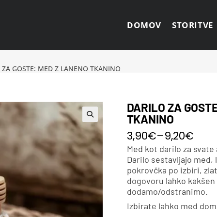
DOMOV
STORITVE
 ZA GOSTE: MED Z LANENO TKANINO
DARILO ZA GOST
TKANINO
3,90
€
–
9,20
€
Med kot darilo za svate
Darilo sestavljajo med, 
pokrovčka po izbiri, zla
dogovoru lahko kakšen
dodamo/odstranimo.
Izbirate lahko med dom