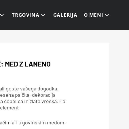
TRGOVINA
GALERIJA
O MENI
E: MED Z LANENO
 ali goste vašega dogodka.
lesena palčka, dekoracija
ta čebelica in zlata vrečka. Po
 element
ačim ali trgovinskim medom.