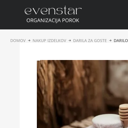
DOMOV
NAKUP IZDELKOV
DARILA ZA GOSTE
DARILO