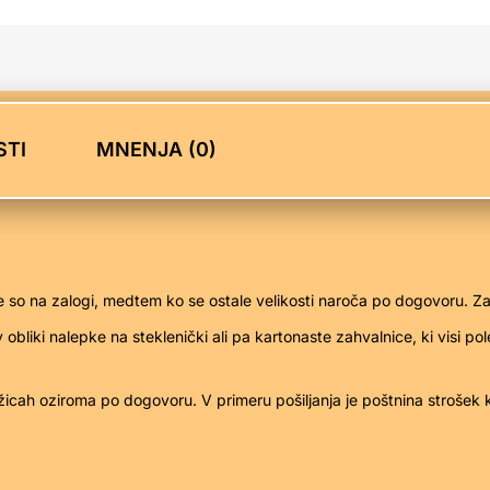
TI
MNENJA (0)
so na zalogi, medtem ko se ostale velikosti naroča po dogovoru. Zan
 v obliki nalepke na steklenički ali pa kartonaste zahvalnice, ki visi 
žicah oziroma po dogovoru. V primeru pošiljanja je poštnina strošek