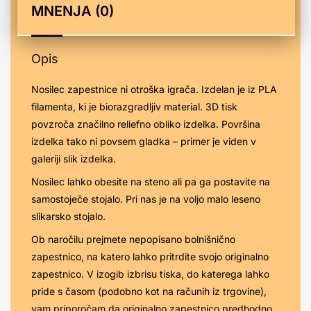
MNENJA (0)
Opis
Nosilec zapestnice ni otroška igrača. Izdelan je iz PLA
filamenta, ki je biorazgradljiv material. 3D tisk
povzroča značilno reliefno obliko izdelka. Površina
izdelka tako ni povsem gladka – primer je viden v
galeriji slik izdelka.
Nosilec lahko obesite na steno ali pa ga postavite na
samostoječe stojalo. Pri nas je na voljo malo leseno
slikarsko stojalo.
Ob naročilu prejmete nepopisano bolnišnično
zapestnico, na katero lahko pritrdite svojo originalno
zapestnico. V izogib izbrisu tiska, do katerega lahko
pride s časom (podobno kot na računih iz trgovine),
vam priporočam da originalno zapestnico predhodno