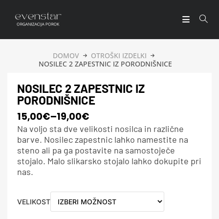
DOMOV
OTROŠKI IZDELKI
NOSILEC 2 ZAPESTNIC IZ PORODNIŠNICE
NOSILEC 2 ZAPESTNIC IZ
PORODNIŠNICE
15,00
€
–
19,00
€
Na voljo sta dve velikosti nosilca in različne
barve. Nosilec zapestnic lahko namestite na
steno ali pa ga postavite na samostoječe
stojalo. Malo slikarsko stojalo lahko dokupite pri
nas.
VELIKOST