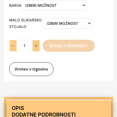
BARVA
MALO SLIKARSKO
A
STOJALO
l
t
e
DODAJ V KOŠARICO
r
n
a
t
Vrnitev v trgovino
i
v
e
:
OPIS
DODATNE PODROBNOSTI