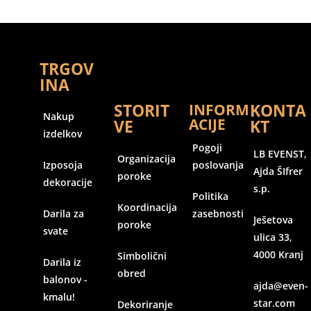
TRGOV
INA
STORIT
KONTA
INFORM
Nakup
ACIJE
VE
KT
izdelkov
Pogoji
LB EVENST,
Organizacija
Izposoja
poslovanja
Ajda ŠIfrer
poroke
dekoracije
s.p.
Politika
Koordinacija
Darila za
zasebnosti
Ješetova
poroke
svate
ulica 33,
4000 Kranj
Simbolični
Darila iz
obred
balonov -
ajda@even-
kmalu!
star.com
Dekoriranje