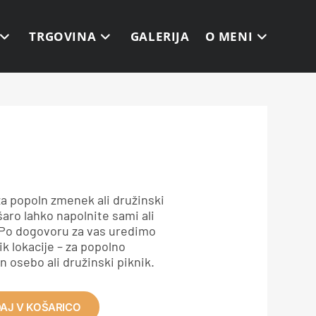
TRGOVINA
GALERIJA
O MENI
za popoln zmenek ali družinski
ošaro lahko napolnite sami ali
 Po dogovoru za vas uredimo
ik lokacije – za popolno
n osebo ali družinski piknik.
AJ V KOŠARICO