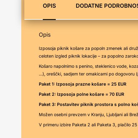
OPIS
DODATNE PODROBNOS
Opis
Izposoja piknik košare za popoln zmenek ali druži
celoten izgled piknik lokacije – za popolno zaroko
Košaro napolnimo s penino, steklenico vode, koz
…), oreščki, sadjem ter omakicami po dogovoru 
Paket 1: Izposoja prazne košare = 25 EUR
Paket 2: Izposoja polne košare = 70 EUR
Paket 3: Postavitev piknik prostora s polno k
Možen osebni prevzem v Kranju, Ljubljani ali Bre
V primeru izbire Paketa 2 ali Paketa 3, plačilo 25