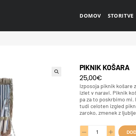
DOMOV
STORITVE
PIKNIK KOŠARA
25,00
€
Izposoja piknik košare 
izlet v naravi. Piknik k
pa za to poskrbimo mi.
tudi celoten izgled pikn
zaroko, zmenek z ljublje
DOD
A