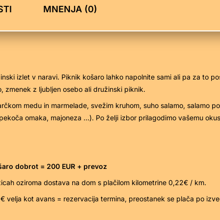
TI
MNENJA (0)
nski izlet v naravi. Piknik košaro lahko napolnite sami ali pa za to
, zmenek z ljubljen osebo ali družinski piknik.
arčkom medu in marmelade, svežim kruhom, suho salamo, salamo po izb
(pekoča omaka, majoneza …). Po želji izbor prilagodimo vašemu okus
ošaro dobrot = 200 EUR + prevoz
žicah oziroma dostava na dom s plačilom kilometrine 0,22€ / km.
 € velja kot avans = rezervacija termina, preostanek se plača po izved