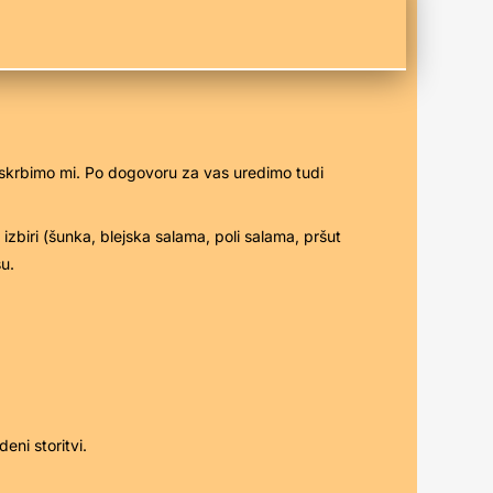
 poskrbimo mi. Po dogovoru za vas uredimo tudi
iri (šunka, blejska salama, poli salama, pršut
u.
eni storitvi.