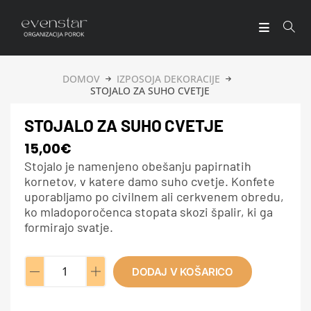
DOMOV
IZPOSOJA DEKORACIJE
STOJALO ZA SUHO CVETJE
STOJALO ZA SUHO CVETJE
15,00
€
Stojalo je namenjeno obešanju papirnatih
kornetov, v katere damo suho cvetje. Konfete
uporabljamo po civilnem ali cerkvenem obredu,
ko mladoporočenca stopata skozi špalir, ki ga
formirajo svatje.
DODAJ V KOŠARICO
A
l