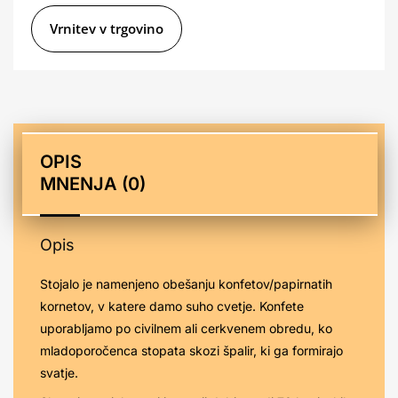
t
e
Vrnitev v trgovino
r
n
a
t
i
OPIS
v
MNENJA (0)
e
:
Opis
Stojalo je namenjeno obešanju konfetov/papirnatih
kornetov, v katere damo suho cvetje. Konfete
uporabljamo po civilnem ali cerkvenem obredu, ko
mladoporočenca stopata skozi špalir, ki ga formirajo
svatje.