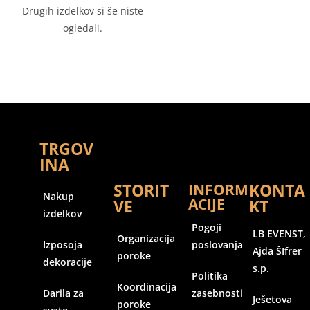
Drugih izdelkov si še niste
ogledali.
TRGOV
INA
STORIT
KONTA
INFORM
Nakup
ACIJE
VE
KT
izdelkov
Pogoji
LB EVENST,
Organizacija
Izposoja
poslovanja
Ajda ŠIfrer
poroke
dekoracije
s.p.
Politika
Koordinacija
Darila za
zasebnosti
Ješetova
poroke