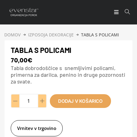
DOMOV
IZPOSOJA DEKORACIJE
TABLA S POLICAMI
TABLA S POLICAMI
70,00
€
Tabla dobrodoščice s snemljivimi policami,
primerna za darilca, penino in druge pozornosti
za svate.
DODAJ V KOŠARICO
A
l
t
e
Vrnitev v trgovino
r