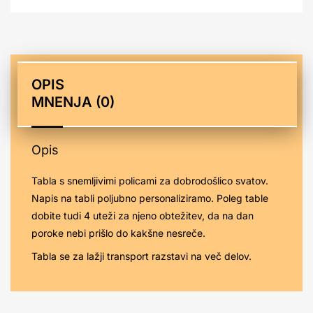
n
a
t
i
OPIS
v
MNENJA (0)
e
:
Opis
Tabla s snemljivimi policami za dobrodošlico svatov.
Napis na tabli poljubno personaliziramo. Poleg table
dobite tudi 4 uteži za njeno obtežitev, da na dan
poroke nebi prišlo do kakšne nesreče.
Tabla se za lažji transport razstavi na več delov.