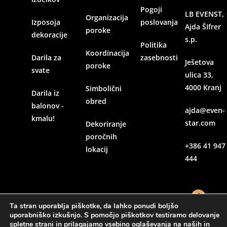
Pogoji
LB EVENST,
Organizacija
Izposoja
poslovanja
Ajda ŠIfrer
poroke
dekoracije
s.p.
Politika
Koordinacija
Darila za
zasebnosti
Ješetova
poroke
svate
ulica 33,
4000 Kranj
Simbolični
Darila iz
obred
balonov -
ajda@even-
kmalu!
star.com
Dekoriranje
poročnih
+386 41 947
lokacij
444
Ta stran uporablja piškotke, da lahko ponudi boljšo
uporabniško izkušnjo. S pomočjo piškotkov testiramo delovanje
spletne strani in prilagajamo vsebino oglaševanja na naših in