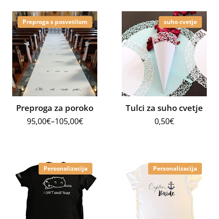
Preproga s posvetilom
suho cvetje
Preproga za poroko
Tulci za suho cvetje
95,00
€
–
105,00
€
0,50
€
Personalizacija
Personalizacija