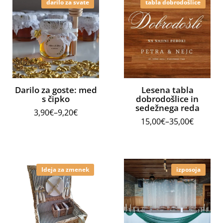
darilo za svate
tabla dobrodošlice
Darilo za goste: med
Lesena tabla
s čipko
dobrodošlice in
sedežnega reda
3,90
€
–
9,20
€
15,00
€
–
35,00
€
Ideja za zmenek
izposoja