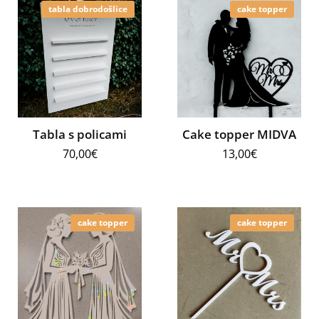
tabla dobrodošlice
cake topper
Tabla s policami
Cake topper MIDVA
70,00
€
13,00
€
cake topper
cake topper