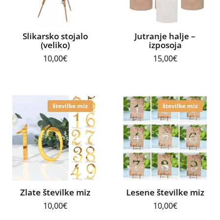
Slikarsko stojalo
Jutranje halje –
(veliko)
izposoja
10,00
€
15,00
€
številke miz
številke miz
Zlate številke miz
Lesene številke miz
10,00
€
10,00
€