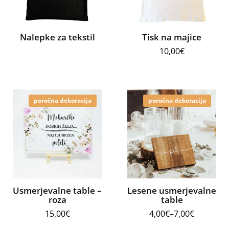
Nalepke za tekstil
Tisk na majice
10,00
€
poročna dekoracija
poročna dekoracija
Usmerjevalne table –
Lesene usmerjevalne
roza
table
15,00
€
4,00
€
–
7,00
€