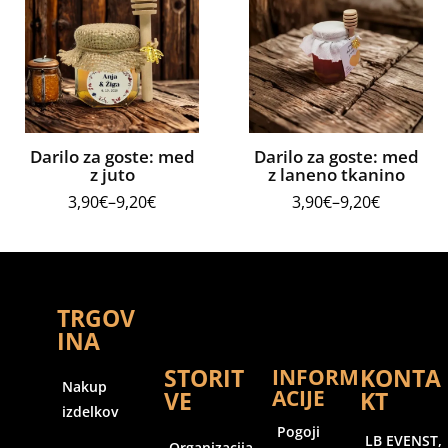
Darilo za goste: med
Darilo za goste: med
z juto
z laneno tkanino
3,90
€
–
9,20
€
3,90
€
–
9,20
€
TRGOV
INA
STORIT
KONTA
INFORM
Nakup
ACIJE
VE
KT
izdelkov
Pogoji
LB EVENST,
Organizacija