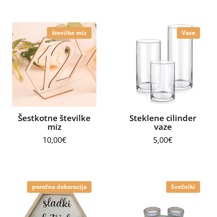
številke miz
Vaze
Šestkotne številke
Steklene cilinder
miz
vaze
10,00
€
5,00
€
poročna dekoracija
Svečniki