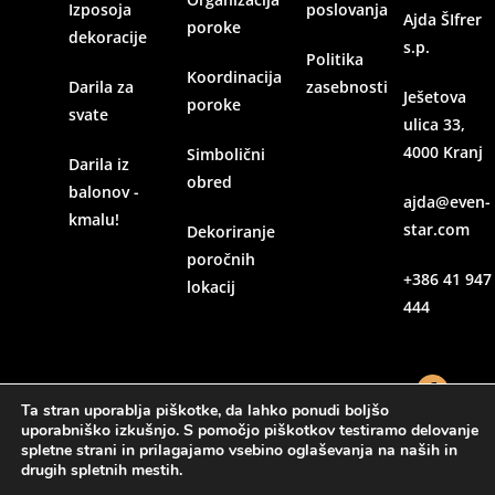
Izposoja
poslovanja
Ajda ŠIfrer
poroke
dekoracije
s.p.
Politika
Koordinacija
Darila za
zasebnosti
Ješetova
poroke
svate
ulica 33,
4000 Kranj
Simbolični
Darila iz
obred
balonov -
ajda@even-
kmalu!
star.com
Dekoriranje
poročnih
+386 41 947
lokacij
444
Ta stran uporablja piškotke, da lahko ponudi boljšo
uporabniško izkušnjo. S pomočjo piškotkov testiramo delovanje
spletne strani in prilagajamo vsebino oglaševanja na naših in
drugih spletnih mestih.