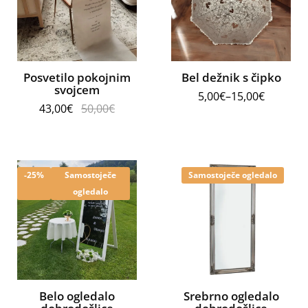
Posvetilo pokojnim
Bel dežnik s čipko
svojcem
5,00
€
–
15,00
€
43,00
€
50,00
€
-25%
Samostoječe
Samostoječe ogledalo
ogledalo
Belo ogledalo
Srebrno ogledalo