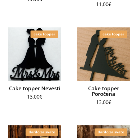
11,00
€
cake topper
cake topper
Cake topper Nevesti
Cake topper
Poročena
13,00
€
13,00
€
darilo za svate
darilo za svate