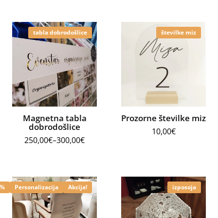
tabla dobrodošlice
številke miz
Magnetna tabla
Prozorne številke miz
dobrodošlice
10,00
€
250,00
€
–
300,00
€
4%
Personalizacija
Akcija!
izposoja