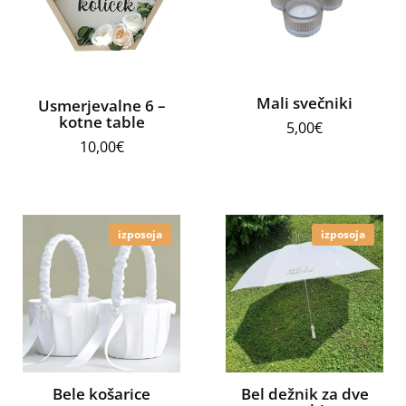
Mali svečniki
Usmerjevalne 6 –
kotne table
5,00
€
10,00
€
izposoja
izposoja
Bele košarice
Bel dežnik za dve