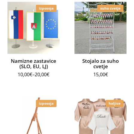
izposoja
suho cvetje
Namizne zastavice
Stojalo za suho
(SLO, EU, LJ)
cvetje
10,00
€
–
20,00
€
15,00
€
izposoja
haljice