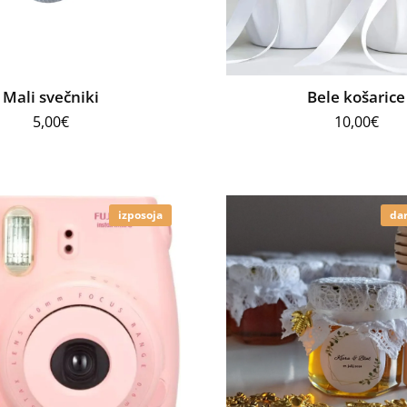
Mali svečniki
Bele košarice
5,00
€
10,00
€
izposoja
dar