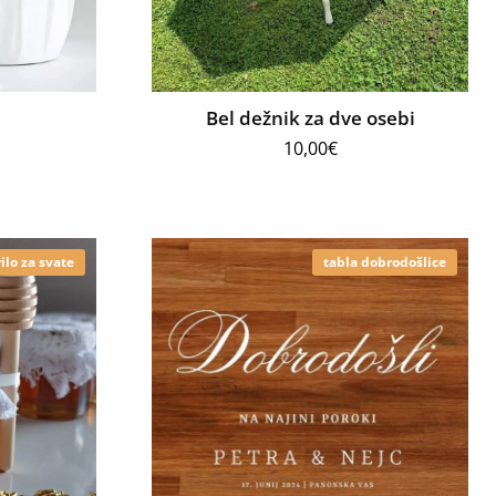
Bel dežnik za dve osebi
10,00
€
ilo za svate
tabla dobrodošlice