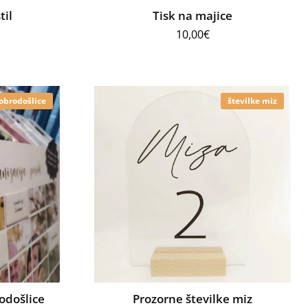
til
Tisk na majice
10,00
€
obrodošlice
številke miz
odošlice
Prozorne številke miz