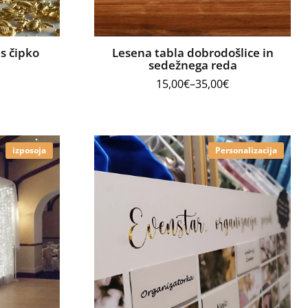
 s čipko
Lesena tabla dobrodošlice in
sedežnega reda
15,00
€
–
35,00
€
izposoja
Personalizacija