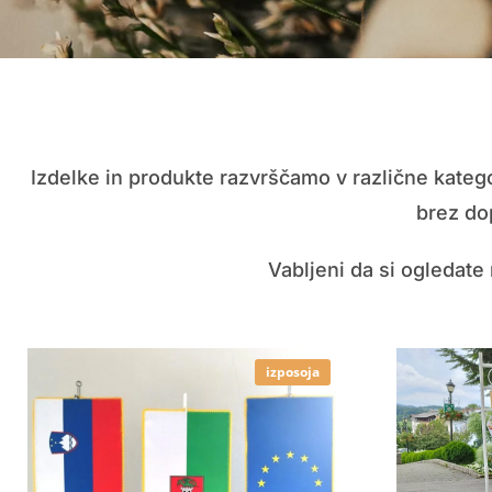
Izdelke in produkte razvrščamo v različne katego
brez dop
Vabljeni da si ogledat
izposoja