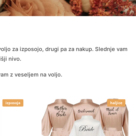
voljo za izposojo, drugi pa za nakup. Slednje vam
šji nivo.
am z veseljem na voljo.
izposoja
haljice