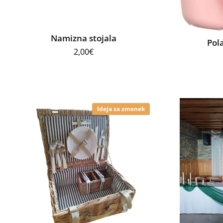
Namizna stojala
Pol
2,00
€
Ideja za zmenek