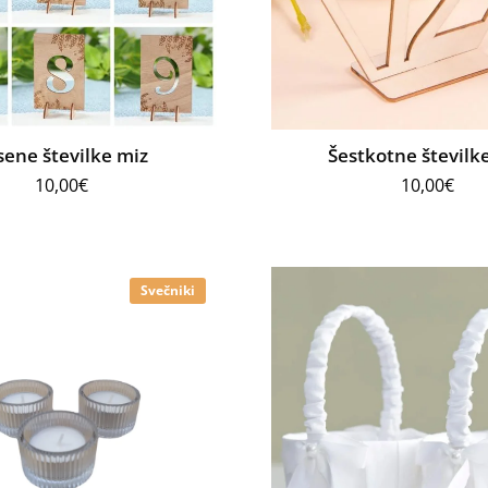
sene številke miz
Šestkotne številk
10,00
€
10,00
€
Svečniki