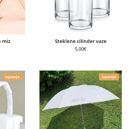
e miz
Steklene cilinder vaze
5,00
€
izposoja
izposoja