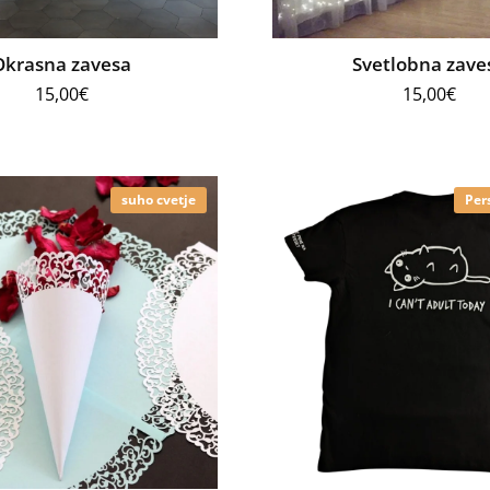
Okrasna zavesa
Svetlobna zave
15,00
€
15,00
€
suho cvetje
Per