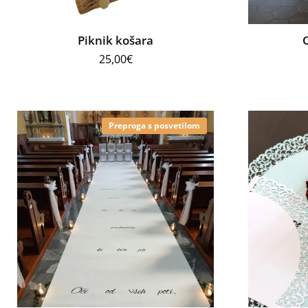
Piknik košara
25,00
€
Preproga s posvetilom