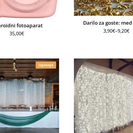
Darilo za goste: med
aroidni fotoaparat
3,90
€
–
9,20
€
35,00
€
izposoja