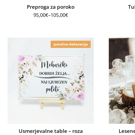
Preproga za poroko
Tu
95,00
€
–
105,00
€
poročna dekoracija
Usmerjevalne table – roza
Lesene