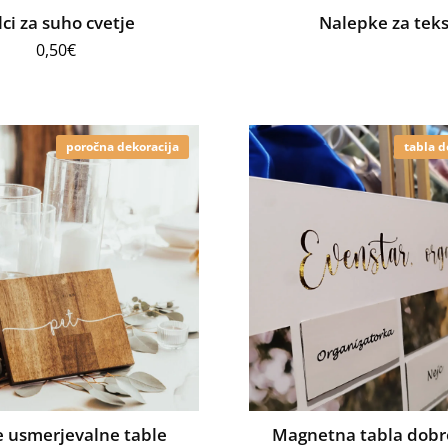
lci za suho cvetje
Nalepke za teks
0,50
€
poročna dekoracija
tabla d
 usmerjevalne table
Magnetna tabla dobr