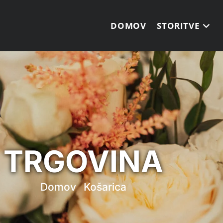
DOMOV
STORITVE
TRGOVINA
Domov
Košarica