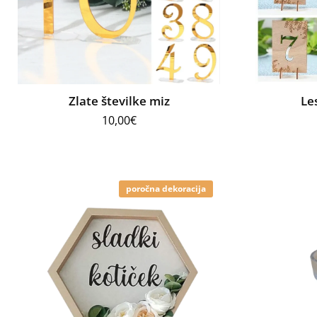
Zlate številke miz
Le
10,00
€
poročna dekoracija