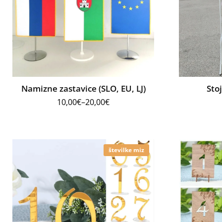
Namizne zastavice (SLO, EU, LJ)
Sto
10,00
€
–
20,00
€
številke miz