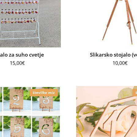
jalo za suho cvetje
Slikarsko stojalo (v
15,00
€
10,00
€
številke miz