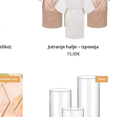
eliko)
Jutranje halje – izposoja
15,00
€
številke miz
Vaze